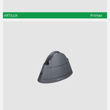
ARTiLUX
Primax