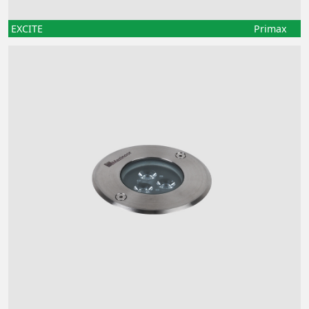
EXCITE
Primax