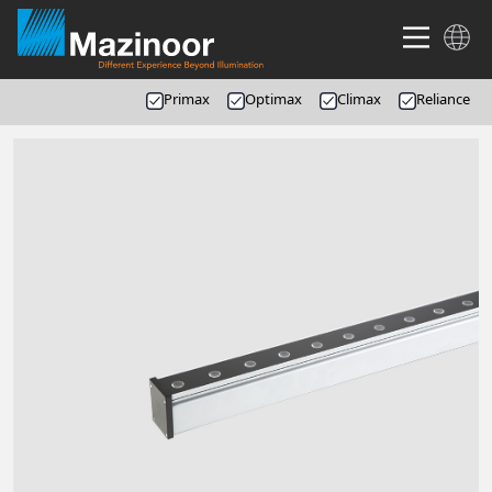
Primax
Optimax
Climax
Reliance