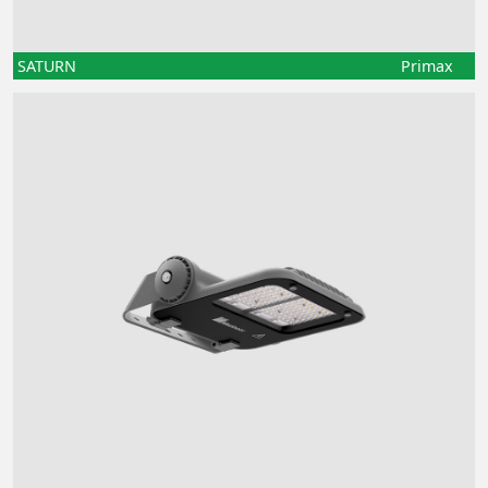
SATURN
Primax