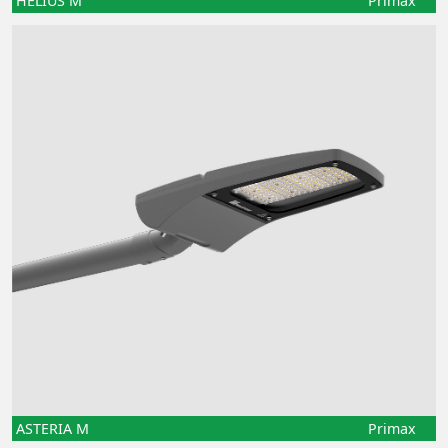
HELIUS M
Primax
ASTERIA M
Primax