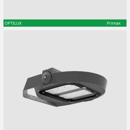
OPTILUX
Primax