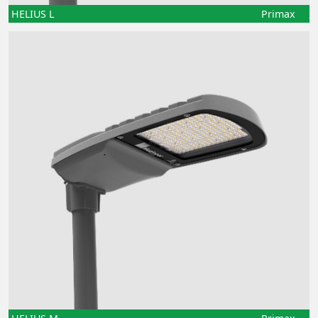
HELIUS L
Primax