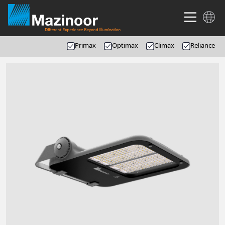
Primax
Optimax
Climax
Reliance