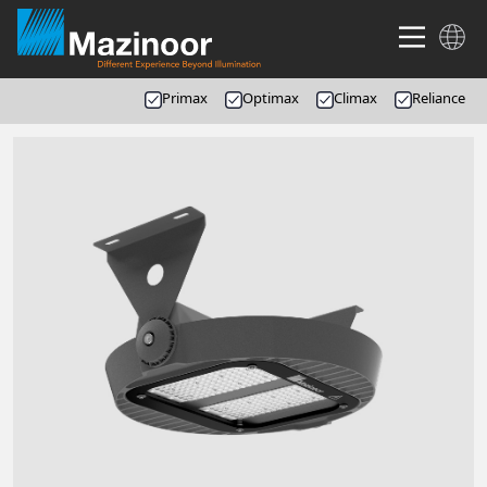
Primax
Optimax
Climax
Reliance